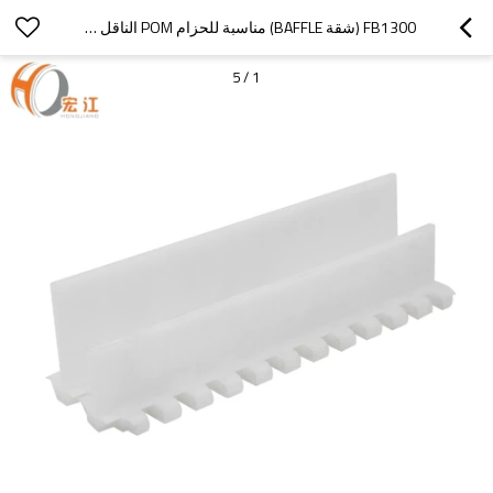
FB1300 (شقة BAFFLE) مناسبة للحزام POM الناقل H1300 شقة أعلى الحزام
5
/
1