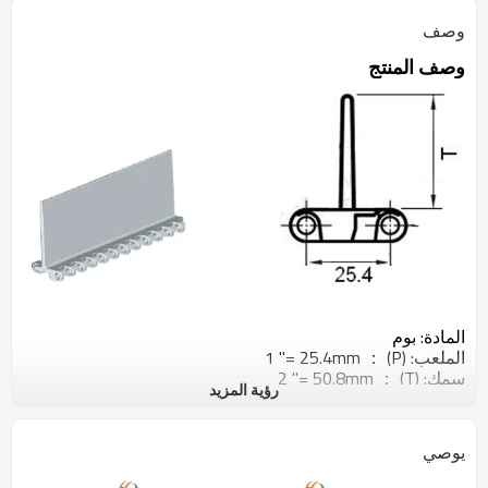
وصف
وصف المنتج
المادة: بوم
الملعب: (P) ： 1 "= 25.4mm
سمك: (T) ： 2 "= 50.8mm
رؤية المزيد
اللون الابيض
ملاحظة: يمكن خفض الارتفاع بشكل تعسفي
التطبيق: مناسبة للحزام البلاستيك H1300 وحدات
يوصي
صورة المنتج