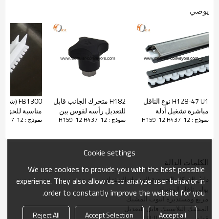
صورة المنتج
يوصي
H159-12
H128-47 U1 نوع الناقل
H182 متحرك الجانب قابل
مباشرة تشغيل أدلة
للتعديل رأسه لقوس بين
م
نموذج : H159-12 H437-12
نموذج : H159-12 H437-12
نموذج : H159-12 H437-12
قوسين مجموعة الأقواس
الن
الحزام
Cookie settings
الكلمات الدالة
We use cookies to provide you with the best possible
دليل السكك الحديدية المشبك المشبك
experience. They also allow us to analyze user behavior in
بولي ناقل المشبك
order to constantly improve the website for you.
مربع ومستديرة أنبوب المشبك
المشبك البلاستيك قابل للتعديل
Reject All
Accept Selection
Accept all
قطع من البلاستيك الناقل