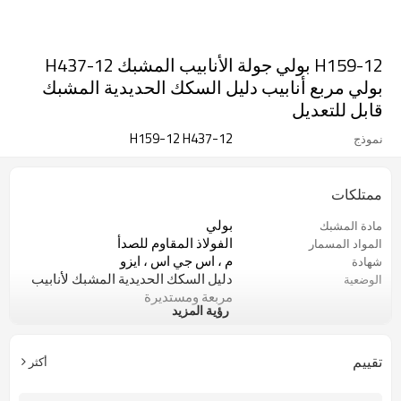
H159-12 بولي جولة الأنابيب المشبك H437-12
بولي مربع أنابيب دليل السكك الحديدية المشبك
قابل للتعديل
H159-12 H437-12
نموذج
ممتلكات
بولي
مادة المشبك
الفولاذ المقاوم للصدأ
المواد المسمار
م ، اس جي اس ، ايزو
شهادة
دليل السكك الحديدية المشبك لأنابيب
الوضعية
مربعة ومستديرة
رؤية المزيد
20PCS
موك
قوانغتشو، الصين
المكان الأصلي
تقييم
أكثر