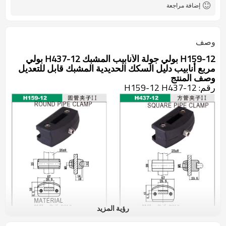
إضافة مراجعة
وصف
H159-12 بولي جولة الأنابيب المشبك H437-12 بولي
مربع أنابيب دليل السكك الحديدية المشبك قابل للتعديل
وصف المنتج
رقم: H159-12 H437-12
رؤية المزيد