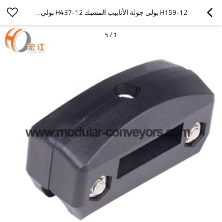
H159-12 بولي جولة الأنابيب المشبك H437-12 بولي مربع أنابيب دليل السكك الحديدية المشبك قابل للتعديل
5
/
1