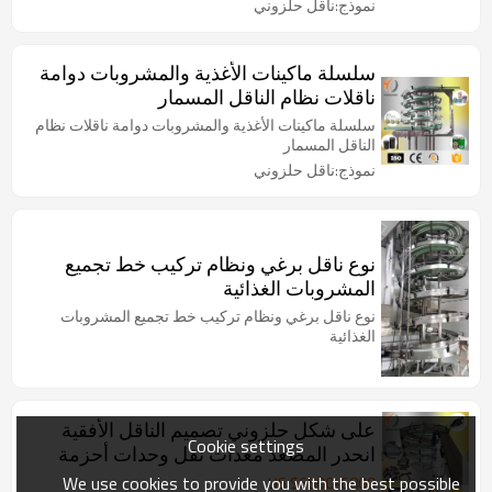
نموذج:ناقل حلزوني
سلسلة ماكينات الأغذية والمشروبات دوامة
ناقلات نظام الناقل المسمار
سلسلة ماكينات الأغذية والمشروبات دوامة ناقلات نظام
الناقل المسمار
نموذج:ناقل حلزوني
نوع ناقل برغي ونظام تركيب خط تجميع
المشروبات الغذائية
نوع ناقل برغي ونظام تركيب خط تجميع المشروبات
الغذائية
على شكل حلزوني تصميم الناقل الأفقية
Cookie settings
انحدر المصعد معدات نقل وحدات أحزمة
بلاستيكية سلاسل الفريزر
We use cookies to provide you with the best possible
US $
6600
-
6800