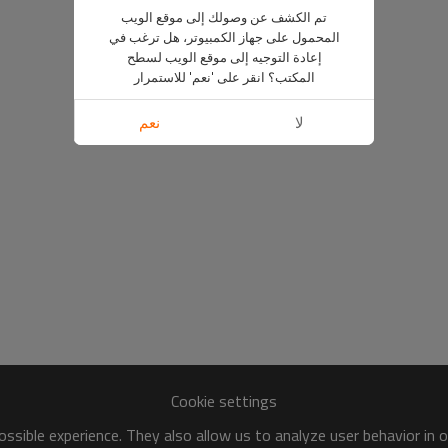
تم الكشف عن وصولك إلى موقع الويب
المحمول على جهاز الكمبيوتر، هل ترغب في
إعادة التوجيه إلى موقع الويب لسطح
المكتب؟ انقر على 'نعم' للاستمرار
لا
نعم
Cookie settings
ssible experience. They also allow us to analyze user behavior in 