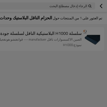
الرجاء إدخال مصطلح البحث
الحزام الناقل البلاستيك وحدات FT1000
تم العثور على
1
من المنتجات حول
سلسلة H1000 البلاستيكية الناقل لسلسلة جودة عالية سعر ناقل مع الحزام الناقل صناعة المواد الغذائية
الصين الاكسسوارات ناقل manufactuer --- قوانغتشو هونغجيانغ
نموذج:H1000