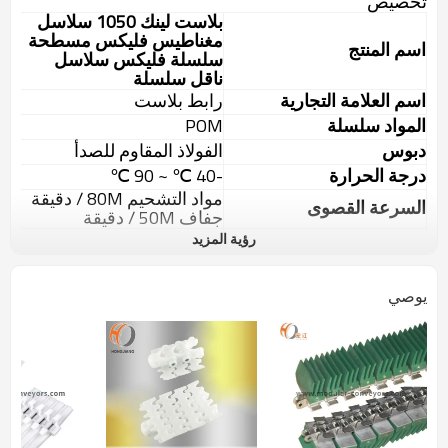
تخصيص
بلاست لينك 1050 سلاسل
مغناطيس فليكس مسطحة
اسم المنتج
سلسلة فليكس سلاسل
ناقل سلسلة
اسم العلامة التجارية
رابط بلاست
المواد سلسلة
POM
دبوس
الفولاذ المقاوم للصدأ
درجة الحرارة
-40 ℃ ~ 90 ℃
مواد التشحيم 80M / دقيقة
السرعة القصوى
جفاف 50M / دقيقة
عرض
3.30inch
رؤية المزيد
تحميل العمل
1650N
الغذاء ، المشروبات ، العلب
يوصي
الوضعية
و القناني
نوع الأعمال
الصانع
صور المنتج